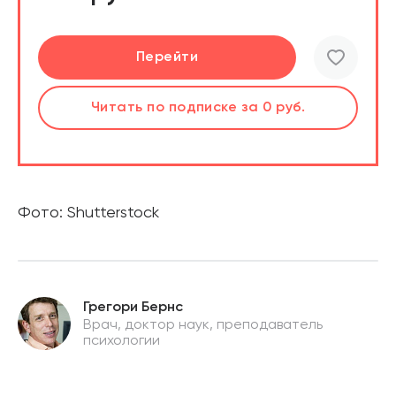
Подробнее
Перейти
Читать
Читать
по подписке
по подписке
за 0 руб.
за 0 руб.
Фото: Shutterstock
Грегори Бернс
Врач, доктор наук, преподаватель
психологии