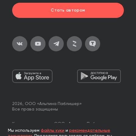
Стать автором
2026, ООО «Альпина Паблишер»
Все права защищены
Книги реализуются ООО «Альпина Паблишер»
по договору комиссии с ООО «Альпина нон-фикшн»,
Мы используем
файлы куки
и
рекомендательные
по договору комиссии с ООО «Альпина ПРО».