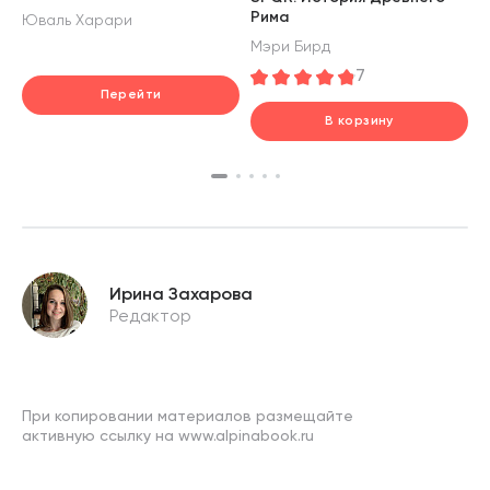
Рима
Юваль Харари
Мэри Бирд
Ю
7
Перейти
В корзину
шт.
В корзине
Ирина Захарова
Редактор
При копировании материалов размещайте
активную ссылку на www.alpinabook.ru