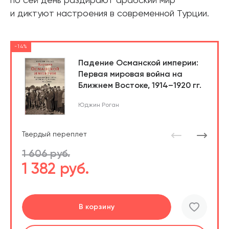
по сей день раздирают арабский мир
и диктуют настроения в современной Турции.
-14%
Падение Османской империи:
Первая мировая война на
Ближнем Востоке, 1914–1920 гг.
Юджин Роган
Твердый переплет
1 606 руб.
1 382 руб.
Перейти
В корзину