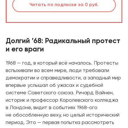
шт.
Читать
по подписке
за 0 руб.
Читать
по подписке
В корзине
за 0 руб.
Долгий ’68: Радикальный протест
и его враги
1968 — год, в который всё началось. Протесты
вспыхивали во всем мире, люди требовали
демократии и справедливости, а западный мир
впервые услышал об ужасах и судебной
системе Советского союза. Ричард Вайнен,
историк и профессор Королевского колледжа
в Лондоне, видит в событиях 1968-ого
не обособленную веху, но целый исторический
период. Это — первая попытка рассмотреть