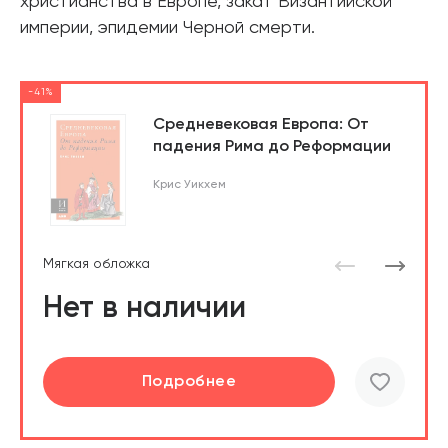
христианства в Европе, закат Византийской
империи, эпидемии Черной смерти.
-41%
Средневековая Европа: От
падения Рима до Реформации
Крис Уикхем
Мягкая обложка
Нет в наличии
Подробнее
Подробнее