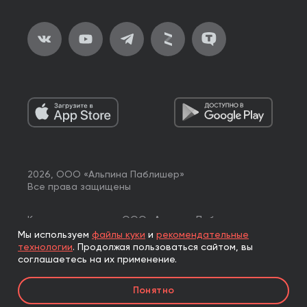
2026, ООО «Альпина Паблишер»
Все права защищены
Книги реализуются ООО «Альпина Паблишер»
по договору комиссии с ООО «Альпина нон-фикшн»,
Мы используем
файлы куки
и
рекомендательные
по договору комиссии с ООО «Альпина ПРО».
технологии
.
Продолжая пользоваться сайтом, вы
соглашаетесь на их применение.
Понятно