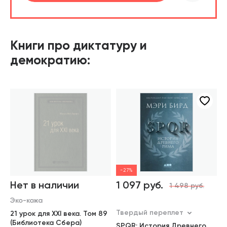
шт.
В корзине
Книги про диктатуру и
демократию:
-27%
Нет в наличии
1 097 руб.
1
1 498 руб.
Эко-кожа
Твердый переплет
Т
21 урок для XXI века. Том 89
(Библиотека Сбера)
SPQR: История Древнего
А