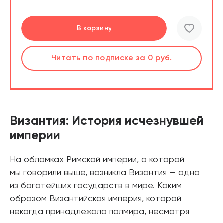
Перейти
Перейти
В корзину
шт.
Слушать
Читать
по подписке
по подписке
за 0 руб.
за 0 руб.
Читать
по подписке
В корзине
за 0 руб.
Византия: История исчезнувшей
империи
На обломках Римской империи, о которой
мы говорили выше, возникла Византия — одно
из богатейших государств в мире. Каким
образом Византийская империя, которой
некогда принадлежало полмира, несмотря