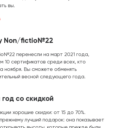
ть вы.
в
у Non/fictio№22
io№22 перенесли на март 2021 года,
м 10 сертификатов среди всех, кто
а ноября. Вы сможете обменять
сительный весной следующего года.
 год со скидкой
кции хорошие скидки: от 15 до 70%.
-прежнему лучший подарок: она показывает
 открывать высоты, которые прежде были