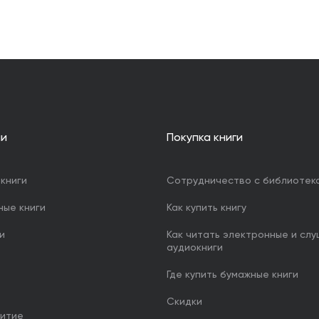
ии
Покупка книги
книги
Сотрудничество с библиотек
ные книги
Как купить книгу
и
Как читать электронные и сл
аудиокниги
Где купить бумажные книги
Скидки
итие