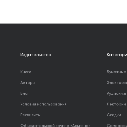
Издательство
Категор
Книги
Бумажные 
Авторы
Электрон
Блог
Аудиокниг
Условия использования
Лекторий
Реквизиты
Скидки
Об издательской группе «Альпина»
Саморазв