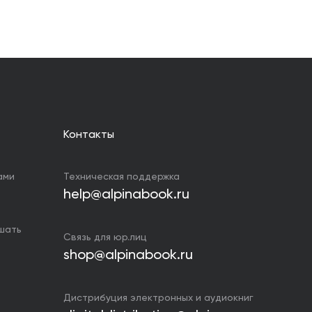
Контакты
ами
Техническая поддержка
help@alpinabook.ru
ушать
Связь для юр.лиц
shop@alpinabook.ru
Дистрибуция электронных и аудиокниг