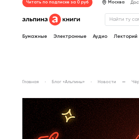
Читать по подписке за 0 руб
Москва
Дос
Бумажные
Электронные
Аудио
Лекторий
Главная
Блог «Альпины»
Новости
Чёр