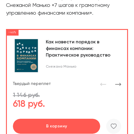
Снежаной Манько «7 шагов к грамотному
управлению финансами компании».
-46%
Как навести порядок в
финансах компании:
Практическое руководство
Снежана Манько
Твердый переплет
1 146 руб.
618 руб.
Перейти
Перейти
В корзину