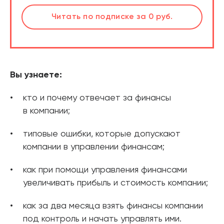
шт.
Слушать
Читать
по подписке
по подписке
за 0 руб.
за 0 руб.
Читать
по подписке
В корзине
за 0 руб.
Вы узнаете:
кто и почему отвечает за финансы
в компании;
типовые ошибки, которые допускают
компании в управлении финансам;
как при помощи управления финансами
увеличивать прибыль и стоимость компании;
как за два месяца взять финансы компании
под контроль и начать управлять ими.