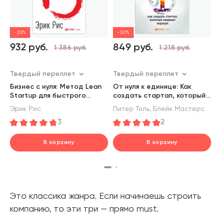
-33%
-30%
932 руб.
849 руб.
4
1 386 руб.
1 218 руб.
Твердый переплет
Твердый переплет
М
Бизнес с нуля: Метод Lean
От нуля к единице: Как
С
Startup для быстрого
создать стартап, который
с
тестирования идей и
изменит будущее
п
,
Эрик Рис
Питер Тиль
Блейк Мастерс
Р
выбора бизнес-модели
и
3
2
В корзину
В корзину
шт.
шт.
В корзине
В корзине
Это классика жанра. Если начинаешь строить
компанию, то эти три — прямо must.