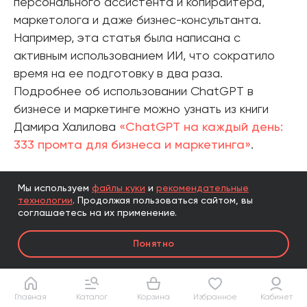
персонального ассистента и копирайтера,
маркетолога и даже бизнес-консультанта.
Например, эта статья была написана с
активным использованием ИИ, что сократило
время на ее подготовку в два раза.
Подробнее об использовании ChatGPT в
бизнесе и маркетинге можно узнать из книги
Дамира Халилова
«ChatGPT на каждый день:
333 промта для бизнеса и маркетинга»
.
Другие книги по теме
Мы используем
файлы куки
и
рекомендательные
технологии
.
Продолжая пользоваться сайтом, вы
соглашаетесь на их применение.
Понятно
Главная
Каталог
Корзина
Избранное
Кабинет