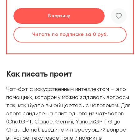
Перейти
Перейти
В корзину
шт.
Слушать
Читать
по подписке
по подписке
за 0 руб.
за 0 руб.
Читать
по подписке
В корзине
за 0 руб.
Как писать промт
Чат-бот с искусственным интеллектом — это
помощник, которому можно задавать вопросы
так, как будто вы общаетесь с человеком. Для
этого зайдите на сайт одного из чат-ботов
(ChatGPT, Claude, Gemini, YandexGPT, Giga
Chat, Llama), введите интересующий вопрос
в пустое текстовое поле и нажмите