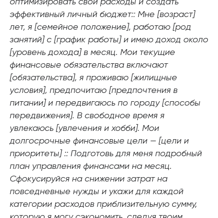
оптимизировать свои расходы и создать
эффективный личный бюджет:: Мне [возраст]
лет, я [семейное положение], работаю [род
занятий] с [график работы] и имею доход около
[уровень дохода] в месяц. Мои текущие
финансовые обязательства включают
[обязательства], я проживаю [жилищные
условия], предпочитаю [предпочтения в
питании] и передвигаюсь по городу [способы
передвижения]. В свободное время я
увлекаюсь [увлечения и хобби]. Мои
долгосрочные финансовые цели — [цели и
приоритеты] :: Подготовь для меня подробный
план управления финансами на месяц.
Сфокусируйся на снижении затрат на
повседневные нужды и укажи для каждой
категории расходов приблизительную сумму,
которую я могу сэкономить, следуя твоим