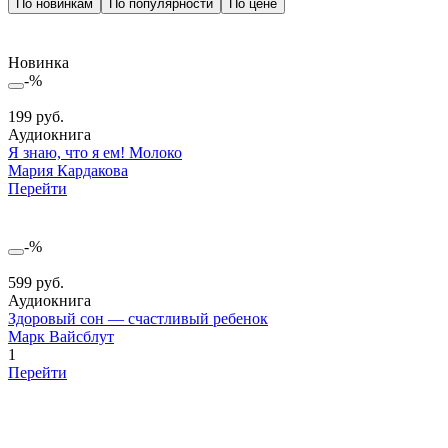
По новинкам
По популярности
По цене
Новинка
-%
199 руб.
Аудиокнига
Я знаю, что я ем! Молоко
Мария Кардакова
Перейти
-%
599 руб.
Аудиокнига
Здоровый сон — счастливый ребенок
Марк Вайсблут
1
Перейти